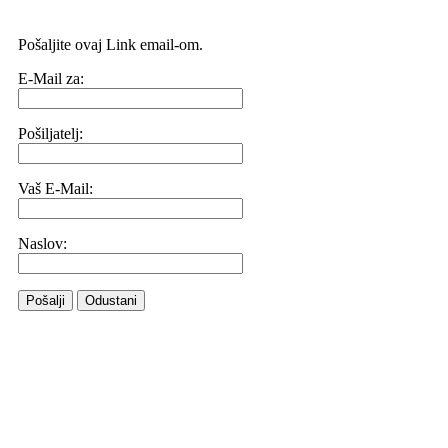
Pošaljite ovaj Link email-om.
E-Mail za:
Pošiljatelj:
Vaš E-Mail:
Naslov:
Pošalji
Odustani