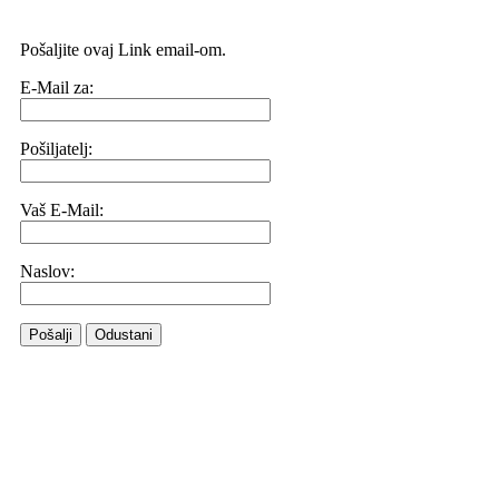
Pošaljite ovaj Link email-om.
E-Mail za:
Pošiljatelj:
Vaš E-Mail:
Naslov:
Pošalji
Odustani