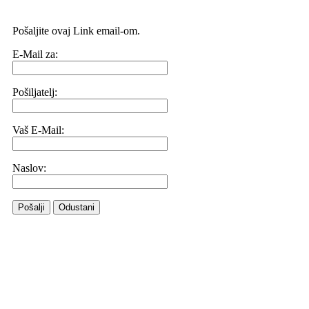
Pošaljite ovaj Link email-om.
E-Mail za:
Pošiljatelj:
Vaš E-Mail:
Naslov:
Pošalji
Odustani