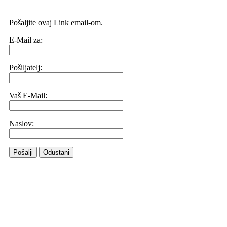
Pošaljite ovaj Link email-om.
E-Mail za:
Pošiljatelj:
Vaš E-Mail:
Naslov:
Pošalji
Odustani