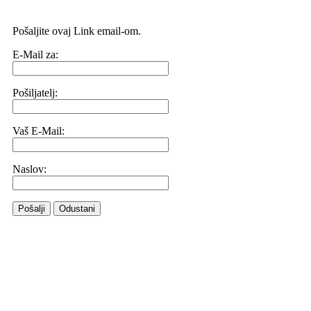
Pošaljite ovaj Link email-om.
E-Mail za:
Pošiljatelj:
Vaš E-Mail:
Naslov:
Pošalji
Odustani