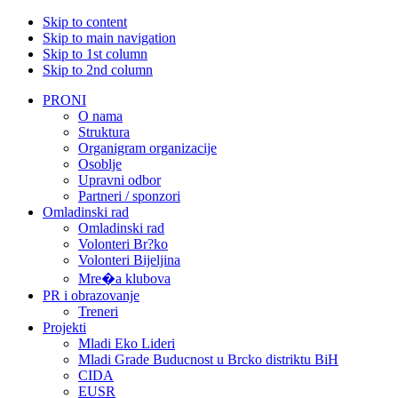
Skip to content
Skip to main navigation
Skip to 1st column
Skip to 2nd column
PRONI
O nama
Struktura
Organigram organizacije
Osoblje
Upravni odbor
Partneri / sponzori
Omladinski rad
Omladinski rad
Volonteri Br?ko
Volonteri Bijeljina
Mre�a klubova
PR i obrazovanje
Treneri
Projekti
Mladi Eko Lideri
Mladi Grade Buducnost u Brcko distriktu BiH
CIDA
EUSR