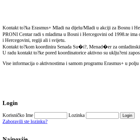
Kontakt to?ka Erasmus+ Mladi na dijelu/Mladi u akciji za Bosnu i H
PRONI Centar radi s mladima u Bosni i Hercegovini od 1998.te ima os
i Hercegovini, regiji ali i svijetu.
Kontakt to?kom koordinira Senada Su�i?, Menad�er za omladinski
U radu kontakt to?ke pored koordinatorice aktivno su uklju?eni zapos
Vise informacija o aktivnostima i samom programu Erasmus+ u polju 
Login
Korisničko Ime
Lozinka
Zaboravili ste lozinku?
Najnovije