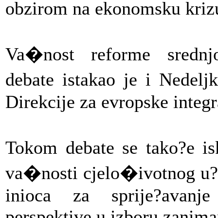
obzirom na ekonomsku krizu
Va�nost reforme srednj
debate istakao je i Nedel
Direkcije za evropske integr
Tokom debate se tako?e isk
va�nosti cjelo�ivotnog u?e
inioca za sprije?avanje
perspektive u izboru zanima