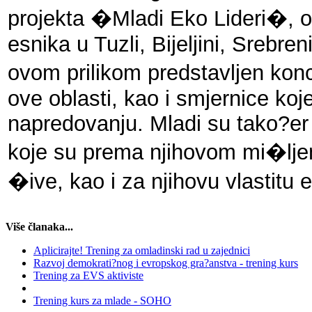
projekta �Mladi Eko Lideri�, o
esnika u Tuzli, Bijeljini, Srebre
ovom prilikom predstavljen kon
ove oblasti, kao i smjernice ko
napredovanju. Mladi su tako?er i
koje su prema njihovom mi�ljenj
�ive, kao i za njihovu vlastitu
Više članaka...
Aplicirajte! Trening za omladinski rad u zajednici
Razvoj demokrati?nog i evropskog gra?anstva - trening kurs
Trening za EVS aktiviste
Trening kurs za mlade - SOHO