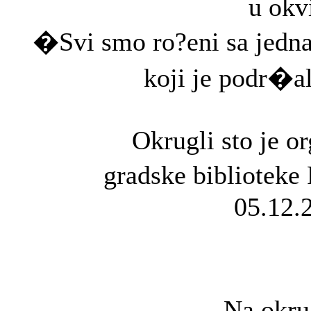
u okv
�Svi smo ro?eni sa jedn
koji je podr�a
Okrugli sto je o
gradske biblioteke 
05.12.
Na okru