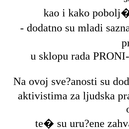
kao i kako pobolj�a
- dodatno su mladi sazn
p
u sklopu rada PRONI-
Na ovoj sve?anosti su dodi
aktivistima za ljudska p
te� su uru?ene zahv