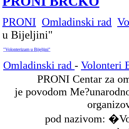
PRONI BRČKO
PRONI
Omladinski rad
Vo
u Bijeljini"
"Volonterizam u Bijeljini"
Omladinski rad
-
Volonteri B
PRONI Centar za oml
je povodom Me?unarodnog
organizov
pod nazivom: �Vol