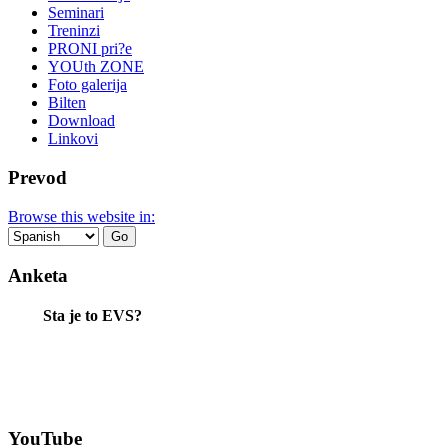
Seminari
Treninzi
PRONI pri?e
YOUth ZONE
Foto galerija
Bilten
Download
Linkovi
Prevod
Browse this website in:
Anketa
Sta je to EVS?
YouTube