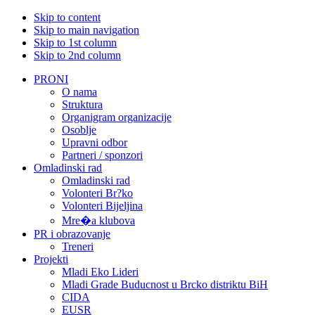
Skip to content
Skip to main navigation
Skip to 1st column
Skip to 2nd column
PRONI
O nama
Struktura
Organigram organizacije
Osoblje
Upravni odbor
Partneri / sponzori
Omladinski rad
Omladinski rad
Volonteri Br?ko
Volonteri Bijeljina
Mre�a klubova
PR i obrazovanje
Treneri
Projekti
Mladi Eko Lideri
Mladi Grade Buducnost u Brcko distriktu BiH
CIDA
EUSR