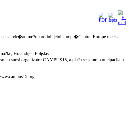
ce se odr�ati me?unarodni ljetni kamp �Central Europe meets
ma?ke, Holandije i Poljske.
nika snosi organizator CAMPUS15, a pla?a se samo participacija u
ci www.campus15.org