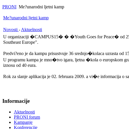
PRONI
Me?unarodni ljetni kamp
Me?unarodni ljetni kamp
Novosti
-
Aktuelnosti
U organizaciji �CAMPUS15� � �Youth Goes for Peace� od 25. jula
Southeast Europe".
Predvi?eno je da kampu prisustvuje 36 srednjo�kolaca uzrasta od 15 
U programu kampa je mno�tvo igara, ljetna �kola o europskom gra?
iznosu od 40 eura.
Rok za slanje aplikacija je 02. februara 2009. a vi�e informacija
Informacije
Aktuelnosti
PRONI forum
Kampanje
Konferencije