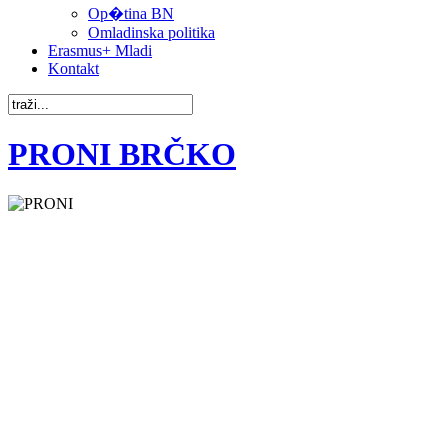
Op�tina BN
Omladinska politika
Erasmus+ Mladi
Kontakt
PRONI BRČKO