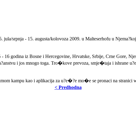
/srpnja - 15. augusta/kolovoza 2009. u Malteserhofu u Njema?koj 
- 16 godina iz Bosne i Hercegovine, Hrvatske, Srbije, Crne Gore, Nje
anstvu i jos mnogo toga. Tro�kove prevoza, smje�taja i ishrane u?es
 o samom kampu kao i aplikacija za u?e�?e mo�e se pronaci na strani
< Predhodna