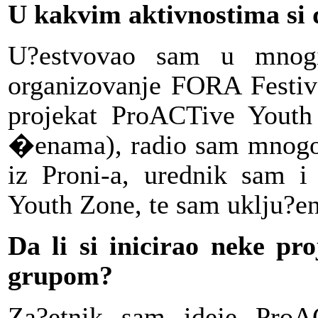
U kakvim aktivnostima si 
U?estvovao sam u mnog
organizovanje FORA Festiva
projekat ProACTive Youth 
�enama), radio sam mnogo u
iz Proni-a, urednik sam i 
Youth Zone, te sam uklju?en 
Da li si inicirao neke pro
grupom?
Za?etnik sam ideje ProA