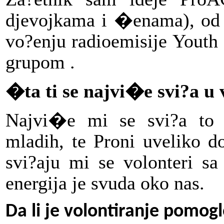
djevojkama i �enama), od p
vo?enju radioemisije Youth 
grupom .
�ta ti se najvi�e svi?a u
Najvi�e mi se svi?a to �
mladih, te Proni uveliko d
svi?aju mi se volonteri sa
energija je svuda oko nas.
Da li je volontiranje pomog