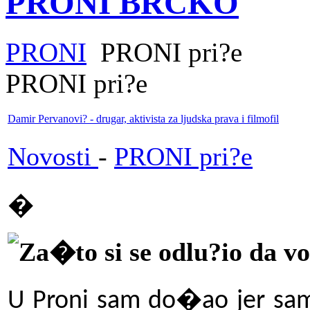
PRONI BRČKO
PRONI
PRONI pri?e
PRONI pri?e
Damir Pervanovi? - drugar, aktivista za ljudska prava i filmofil
Novosti
-
PRONI pri?e
�
Za�to si se odlu?io da 
U Proni sam do
�ao jer sam