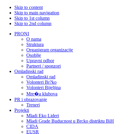
Skip to content
Skip to main navigation
Skip to 1st column
Skip to 2nd column
PRONI
O nama
Struktura
Organigram organizacije
Osoblje
Upravni odbor
Partneri / sponzori
Omladinski rad
Omladinski rad
Volonteri Br?ko
Volonteri Bijeljina
Mre�a klubova
PR i obrazovanje
Treneri
Projekti
Mladi Eko Lideri
Mladi Grade Buducnost u Brcko distriktu BiH
CIDA
EUSR