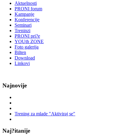
Aktuelnosti
PRONI forum
Kampanje
Konferencije
Seminari
Treninzi
PRONI pri?e
YOUth ZONE
Foto galerija
Bilten
Download
Linkovi
Najnovije
Trening za mlade "Aktiviraj se"
Naj?itanije