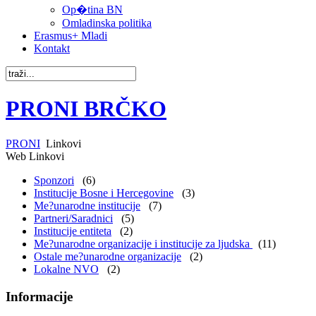
Op�tina BN
Omladinska politika
Erasmus+ Mladi
Kontakt
PRONI BRČKO
PRONI
Linkovi
Web Linkovi
Sponzori
(6)
Institucije Bosne i Hercegovine
(3)
Me?unarodne institucije
(7)
Partneri/Saradnici
(5)
Institucije entiteta
(2)
Me?unarodne organizacije i institucije za ljudska
(11)
Ostale me?unarodne organizacije
(2)
Lokalne NVO
(2)
Informacije