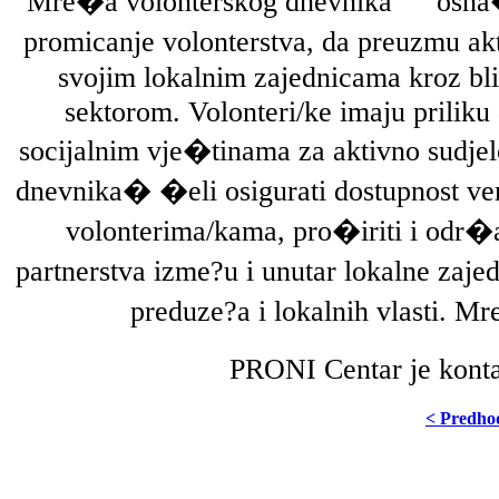
Mre�a volonterskog dnevnika
osna�
promicanje volonterstva, da preuzmu akt
svojim lokalnim zajednicama kroz bli
sektorom. Volonteri/ke imaju priliku 
socijalnim vje�tinama za aktivno sudj
dnevnika� �eli osigurati dostupnost veri
volonterima/kama, pro�iriti i odr�at
partnerstva izme?u i unutar lokalne zaj
preduze?a i lokalnih vlasti. M
PRONI Centar je konta
< Predho