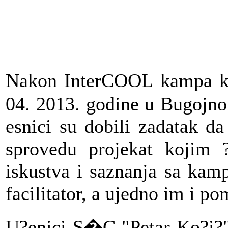
Nakon InterCOOL kampa ko
04. 2013. godine u Bugojn
esnici su dobili zadatak d
sprovedu projekat kojim ?
iskustva i saznanja sa kamp
facilitator, a ujedno im i pom
U?enici S�C "Petar Ko?i?" 