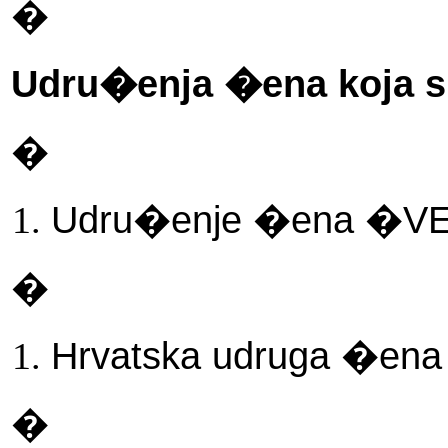
�
Udru�enja �ena koja s
�
Udru�enje �ena �
�
Hrvatska udruga �e
�