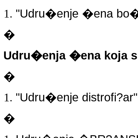
"Udru�enje �ena bo�n
�
Udru�enja �ena koja su
�
"Udru�enje distrofi?ar"
�