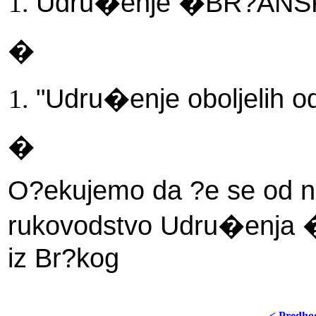
Udru�enje �BR?AN
�
"Udru�enje oboljelih od
�
O?ekujemo da ?e se od nar
rukovodstvo Udru�enja 
iz Br?kog
< Predho