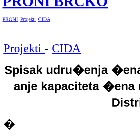
PRONI BRČKO
PRONI
Projekti
CIDA
Projekti
-
CIDA
Spisak udru�enja �ena
anje kapaciteta �ena
Dist
�