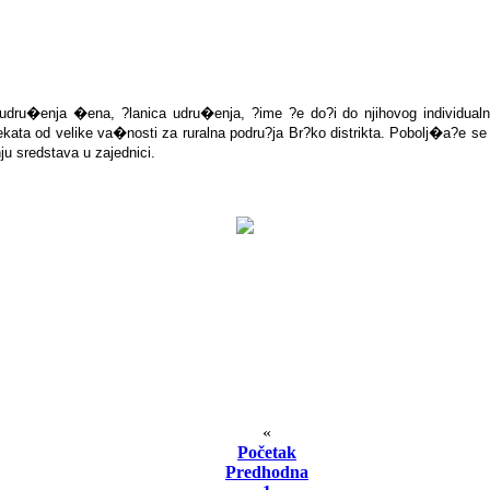
udru�enja �ena, ?lanica udru�enja, ?ime ?e do?i do njihovog individualn
ata od velike va�nosti za ruralna podru?ja Br?ko distrikta. Pobolj�a?e se
nju sredstava u zajednici.
«
Početak
Predhodna