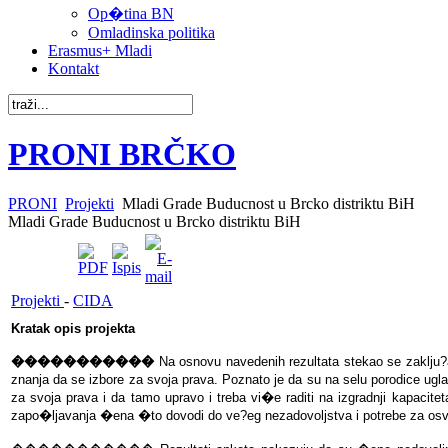
Op�tina BN
Omladinska politika
Erasmus+ Mladi
Kontakt
PRONI BRČKO
PRONI
Projekti
Mladi Grade Buducnost u Brcko distriktu BiH
Mladi Grade Buducnost u Brcko distriktu BiH
Projekti
-
CIDA
Kratak opis projekta
�����������
Na osnovu navedenih rezultata stekao se zaklju?
znanja da se izbore za svoja prava. Poznato je da su na selu porodice ug
za svoja prava i da tamo upravo i treba vi�e raditi na izgradnji kapaci
zapo�ljavanja �ena �to dovodi do ve?eg nezadovoljstva i potrebe za osv