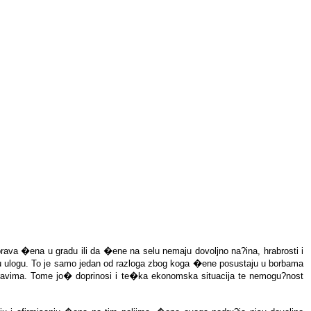
ava �ena u gradu ili da �ene na selu nemaju dovoljno na?ina, hrabrosti i
rnu ulogu. To je samo jedan od razloga zbog koga �ene posustaju u borbama
m pravima. Tome jo� doprinosi i te�ka ekonomska situacija te nemogu?nost