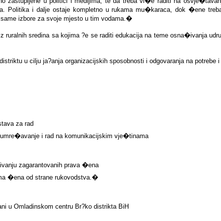
 zastupljene u politici i medijima, te da treba vi�e raditi na osvje�tava
jima. Politika i dalje ostaje kompletno u rukama mu�karaca, dok �ene treb
, same izbore za svoje mjesto u tim vodama.
�
z ruralnih sredina sa kojima ?e se raditi edukacija na teme osna�ivanja 
triktu u cilju ja?anja organizacijskih sposobnosti i odgovaranja na potrebe 
stava za rad
z umre�avanje i rad na komunikacijskim vje�tinama
rivanju zagarantovanih prava �ena
ma �ena od strane rukovodstva.
�
ani u
Omladinskom centru Br?ko distrikta BiH