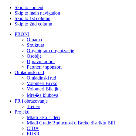
Skip to content
Skip to main navigation
Skip to 1st column
Skip to 2nd column
PRONI
O nama
Struktura
Organigram organizacije
Osoblje
Upravni odbor
Partneri / sponzori
Omladinski rad
Omladinski rad
Volonteri Br?ko
Volonteri Bijeljina
Mre�a klubova
PR i obrazovanje
Treneri
Projekti
Mladi Eko Lideri
Mladi Grade Buducnost u Brcko distriktu BiH
CIDA
EUSR