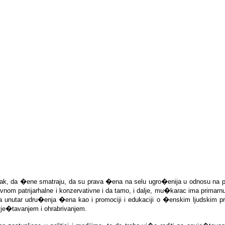
ak, da �ene smatraju, da su prava �ena na selu ugro�enija u odnosu na pr
lavnom patrijarhalne i konzervativne i da tamo, i dalje, mu�karac ima prima
teta unutar udru�enja �ena kao i promociji i edukaciji o �enskim ljudski
je�tavanjem i ohrabrivanjem.