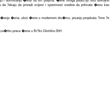
nju i afirmisanju �ena na tim poljima. �ene ovoga podru?ja nisu dovoljno
a da ?ekaju da proradi svijest i spremnost sredine da prihvate �enu kao
udru�enja �ena, ulozi �ene u modernom dru�tvu, pisanju projekata ?ime ?e
i za�titu prava �ena u Br?ko Distriktu BiH.