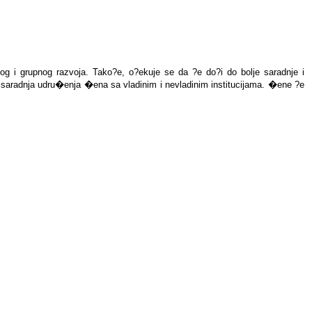
og i grupnog razvoja. Tako?e, o?ekuje se da ?e do?i do bolje saradnje i
 saradnja udru�enja �ena sa vladinim i nevladinim institucijama.
�
ene ?e