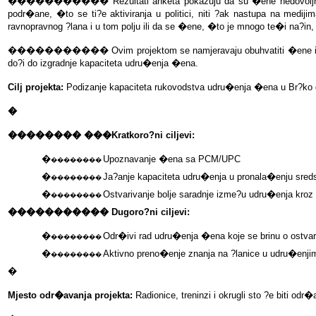
�����������
Rezultati anketa pokazuju da su �ene nedovoljno
podr�ane, �to se ti?e aktiviranja u politici, niti ?ak nastupa na medi
ravnopravnog ?lana i u tom polju ili da se �ene, �to je mnogo te�i na?in
�����������
Ovim projektom se namjeravaju obuhvatiti �ene i
do?i do izgradnje kapaciteta udru�enja �ena.
Cilj projekta:
Podizanje kapaciteta rukovodstva udru�enja �ena u Br?ko dis
�
��������
���
Kratkoro?ni ciljevi:
�
Upoznavanje �ena sa PCM/UPC
��������
�
Ja?anje kapaciteta udru�enja u pronala�enju sred
��������
�
Ostvarivanje bolje saradnje izme?u udru�enja kro
��������
�����������
Dugoro?ni ciljevi:
�
Odr�ivi rad udru�enja �ena koje se brinu o ostva
��������
�
Aktivno preno�enje znanja na ?lanice u udru�enji
��������
�
Mjesto odr�avanja projekta:
Radionice, treninzi i okrugli sto ?e biti odr�