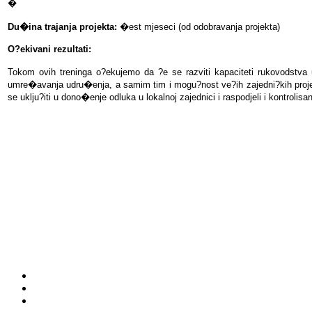
�
Du�ina trajanja projekta:
�est mjeseci (od odobravanja projekta)
O?ekivani rezultati:
Tokom ovih treninga o?ekujemo da ?e se razviti kapaciteti rukovodstva 
umre�avanja udru�enja, a samim tim i mogu?nost ve?ih zajedni?kih projek
se uklju?iti u dono�enje odluka u lokalnoj zajednici i raspodjeli i kontrolisa