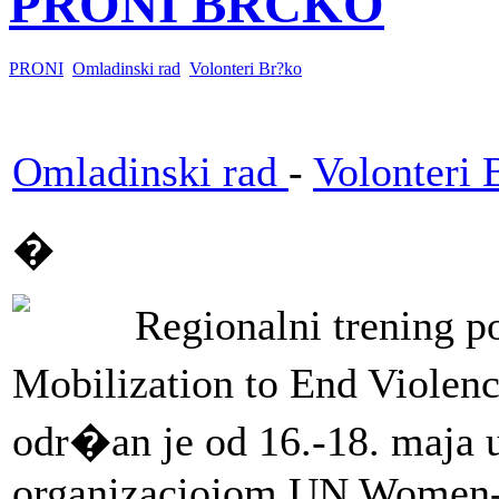
PRONI BRČKO
PRONI
Omladinski rad
Volonteri Br?ko
Omladinski rad
-
Volonteri 
�
Regionalni trening 
Mobilization to End Viole
odr�an je od 16.-18. maja u
organizaciojom UN Women-a,