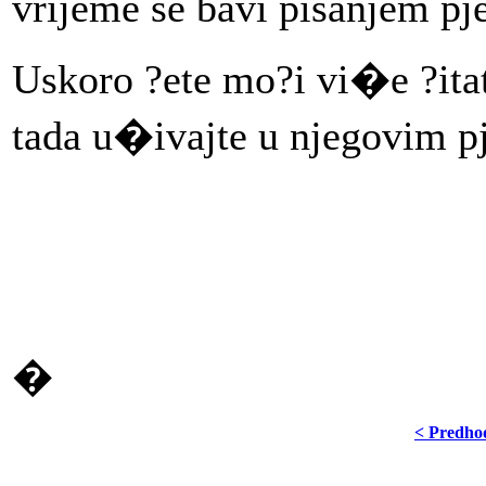
vrijeme se bavi pisanjem p
Uskoro ?ete mo?i vi�e ?itat
tada u�ivajte u njegovim
�
< Predho