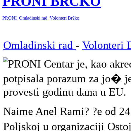
PRONI BRČKO
PRONI
Omladinski rad
Volonteri Br?ko
Omladinski rad
-
Volonteri 
PRONI Centar je, kao akred
potpisala porazum za jo� je
provesti godinu dana u EU.
Naime Anel Rami? ?e od 24.9
Poljskoj u organizaciji Osto