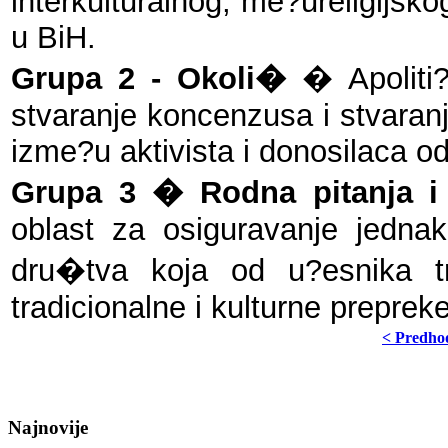
interkulturalnog, me?ureligijsk
u BiH.
Grupa 2 - Okoli�
� Apoliti?
stvaranje koncenzusa i stvaran
izme?u aktivista i donosilaca o
Grupa 3 � Rodna pitanja i
oblast za osiguravanje jednak
dru�tva koja od u?esnika t
tradicionalne i kulturne prepre
< Predho
Najnovije