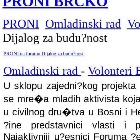
PRONI BRČKO
PRONI
Omladinski rad
Vo
Dijalog za budu?nost
PRONI na forumu Dijalog za budu?nost
Omladinski rad
-
Volonteri 
U sklopu zajedni?kog projekta
se mre�a mladih aktivista koj
u civilnog dru�tva u Bosni i He
?ine predstavnici vlasti i 
Najaktivniji u?esnici Foruma ?e 