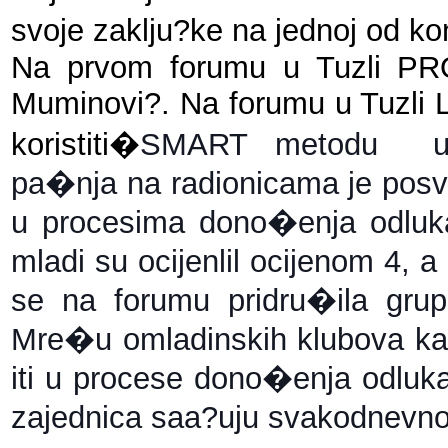
svoje zaklju?ke na jednoj od ko
Na prvom forumu u Tuzli PRON
Muminovi?. Na forumu u Tuzli Le
koristiti�
SMART metodu  u 
pa�nja na radionicama je posve
u procesima dono�enja odluk
mladi su ocijenlil ocijenom 4, a
se na forumu pridru�ila grupi
Mre�u omladinskih klubova kao
iti u procese dono�enja odluka i 
zajednica saa?uju svakodnevno