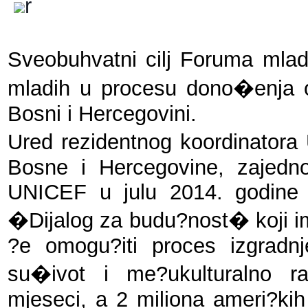
r
Sveobuhvatni cilj Foruma mlad
mladih u procesu dono�enja o
Bosni i Hercegovini.
Ured rezidentnog koordinatora 
Bosne i Hercegovine, zajed
UNICEF u julu 2014. godine 
�Dijalog za budu?nost� koji ima 
?e omogu?iti proces izgradnje
su�ivot i me?ukulturalno ra
mjeseci, a 2 miliona ameri?kih