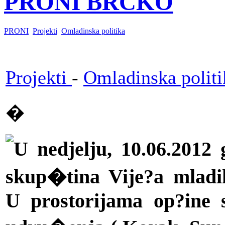
PRONI BRČKO
PRONI
Projekti
Omladinska politika
Projekti
-
Omladinska politi
�
U nedjelju, 10.06.2012
skup�tina Vije?a mlad
U prostorijama op?ine s