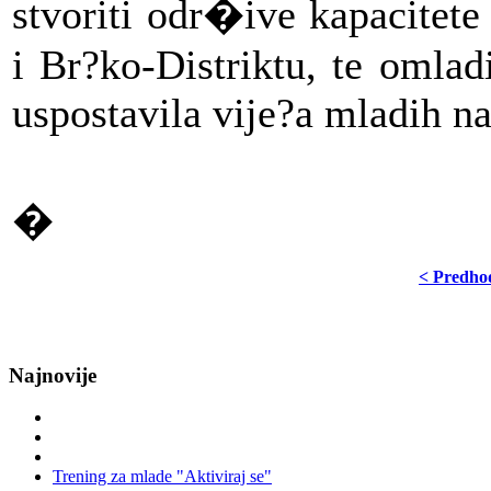
stvoriti odr�ive kapacitet
i Br?ko-Distriktu, te omla
uspostavila vije?a mladih na
�
< Predho
Najnovije
Trening za mlade "Aktiviraj se"