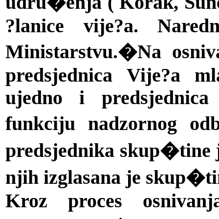
udru�enja ( Korak, Sunce
?lanice vije?a. Nared
Ministarstvu.�Na osniv
predsjednica Vije?a m
ujedno i predsjednic
funkciju nadzornog od
predsjednika skup�tine j
njih izglasana je skup�tin
Kroz proces osnivan