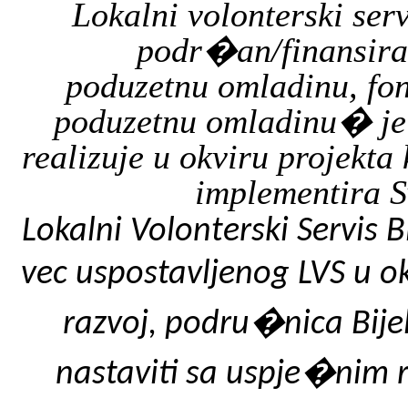
Lokalni volonterski
serv
podr�an/finansira
poduzetnu omladinu, fo
poduzetnu
omladinu� je j
realizuje u okviru projekta
implementira S
Lokalni Volonterski Servis
B
vec uspostavljenog LVS u 
razvoj, podru�nica Bije
nastaviti sa
uspje�nim r