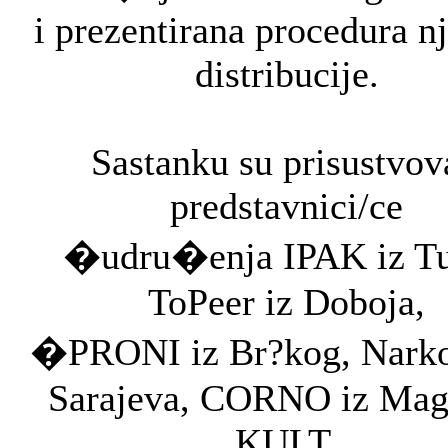
i prezentirana procedura n
distribucije.
Sastanku su prisustvov
predstavnici/ce
�udru�enja IPAK iz Tu
ToPeer iz Doboja,
�PRONI iz Br?kog, Nark
Sarajeva, CORNO iz Magl
KULT,