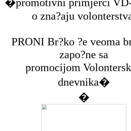
�promotivni primjerci VD-a
o zna?aju volonterstv
PRONI Br?ko ?e veoma br
zapo?ne sa
promocijom Volonters
dnevnika�
�