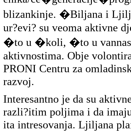
blizankinje. �Biljana i Ljil
ur?evi? su veoma aktivne dj
�to u �koli, �to u vanna
aktivnostima. Obje volontir
PRONI Centru za omladinsk
razvoj.
Interesantno je da su aktivn
razli?itim poljima i da imaju
ita intresovanja. Ljiljana pl