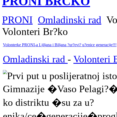
PRONI BRČKO
PRONI
Omladinski rad
Vo
Volonteri Br?ko
Volonterke PRONI-a Ljiljana i Biljana ?ur?evi? u?enice generacije!!!
Omladinski rad
-
Volonteri 
Prvi put u poslijeratnoj isto
Gimnazije �Vaso Pelagi?�
ko distriktu �su za u?
enika/ce�generacije�pro