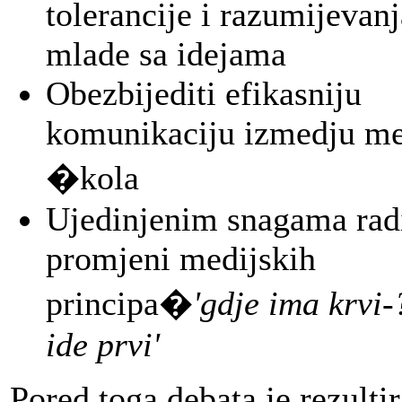
tolerancije i razumijevanj
mlade sa idejama
Obezbijediti efikasniju
komunikaciju izmedju me
�kola
Ujedinjenim snagama radi
promjeni medijskih
principa�
'gdje ima krvi
ide prvi'
Pored toga,debata je rezultir