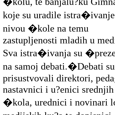
�kolu, te banjalu?ku Gimna
koje su uradile istra�ivanje
nivou �kole na temu
zastupljenosti mladih u med
Sva istra�ivanja su �preze
na samoj debati.�
Debati su
prisustvovali direktori, peda
nastavnici i u?enici srednjih
�kola, urednici i novinari l