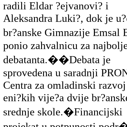
radili Eldar ?ejvanovi? i
Aleksandra Luki?, dok je u?
br?anske Gimnazije Emsal
ponio zahvalnicu za najbolj
debatanta.
��Debata je
sprovedena u saradnji PRO
Centra za omladinski razvoj
eni?kih vije?a dvije br?ansk
srednje skole.�
Financijski
projekat u potpunosti podr