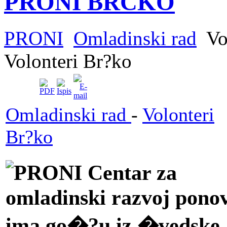
PRONI BRČKO
PRONI
Omladinski rad
Vo
Volonteri Br?ko
Omladinski rad
-
Volonteri
Br?ko
PRONI Centar za
omladinski razvoj pono
ima go�?u iz �vedske.