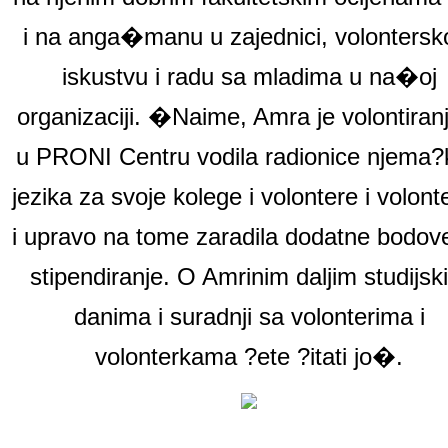
i na anga�manu u zajednici, volonters
iskustvu i radu sa mladima u na�oj
organizaciji. �Naime, Amra je
volontira
u PRONI Centru vodila radionice
njema?
jezika za svoje kolege i volontere i volont
i upravo na tome zaradila dodatne bodov
stipendiranje. O Amrinim daljim studijsk
danima i suradnji sa volonterima i
volonterkama ?ete ?itati jo�.