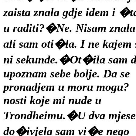
zaista znala gdje idem i �t
u raditi?�Ne. Nisam znala
ali sam oti�la. I ne kajem 
ni sekunde.�Ot�ila sam 
upoznam sebe bolje. Da se
pronadjem u moru mogu?
nosti koje mi nude u
Trondheimu.�U dva mjese
do�ivjela sam vi�e nego