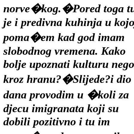
norve�kog.�Pored toga t
je i predivna kuhinja u kojo
poma�em kad god imam
slobodnog vremena. Kako
bolje upoznati kulturu neg
kroz hranu?�Slijede?i dio
dana provodim u �koli za
djecu imigranata koji su
dobili pozitivno i tu im