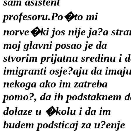
sam asistent
profesoru.Po�to mi
norve�ki jos nije ja?a str
moj glavni posao je da
stvorim prijatnu sredinu i 
imigranti osje?aju da imaj
nekoga ako im zatreba
pomo?, da ih podstaknem d
dolaze u �kolu i da im
budem podsticaj za u?enje