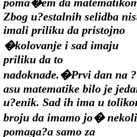
poma�em da matematikom
Zbog u?estalnih selidba ni
imali priliku da pristojno
�kolovanje i sad imaju
priliku da to
nadoknade.�Prvi dan na ?
asu matematike bilo je jed
u?enik. Sad ih ima u tolik
broju da imamo jo� nekol
pomaga?a samo za