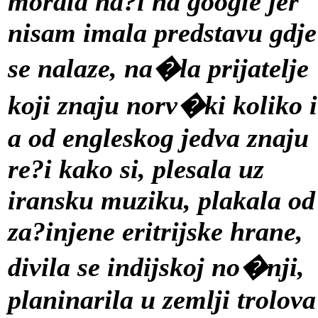
morala na?i na google jer
nisam imala predstavu gdje
se nalaze, na�la prijatelje
koji znaju norv�ki koliko i
a od engleskog jedva znaju
re?i kako si, plesala uz
iransku muziku, plakala od
za?injene eritrijske hrane,
divila se indijskoj no�nji,
planinarila u zemlji trolova