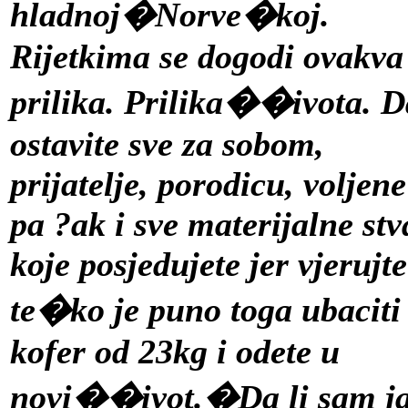
hladnoj�Norve�koj.
Rijetkima se dogodi ovakva
prilika. Prilika��ivota. D
ostavite sve za sobom,
prijatelje, porodicu, voljene
pa ?ak i sve materijalne stv
koje posjedujete jer vjerujte
te�ko je puno toga ubaciti
kofer od 23kg i odete u
novi��ivot.�Da li sam j