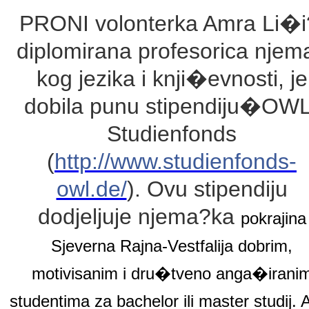
PRONI volonterka Amra Li�i
diplomirana profesorica njem
kog jezika i knji�evnosti, je
dobila punu stipendiju�
OWL
Studienfonds
(
http://www.studienfonds-
owl.de/
). Ovu stipendiju
dodjeljuje njema?ka
pokrajina
Sjeverna Rajna-Vestfalija dobrim,
motivisanim i dru�tveno anga�irani
studentima za bachelor ili master studij. 