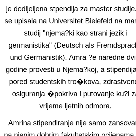
je
dodijeljena
stpendija za master studije,
se upisala na Universitet Bielefeld na ma
studij "njema?ki kao strani jezik i
germanistika" (Deutsch als Fremdsprac
und Germanistik). Amra ?e naredne dvi
godine provesti u Njema?koj, a stipendija
pored studentskih tro�kova, zdrastven
osiguranja �pokriva i putovanje ku?i z
vrijeme ljetnih odmora.
Amrina stipendiranje nije samo zansov
na njenim dobrim fakultetskim ocijenama